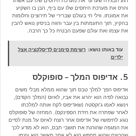
רגע הבגידה שערער את מערכת היחסים שלו עם אשתו
והרס את מערכת היחסים שלו עם ביף, הבן בו השקיע
את אמונתו. ווילי חי בעולם שברירי של תירוצים וחלומות
בהקיץ, תוך התעמתות בין עבר והווה בניסיון נואש להבין
את עצמו ואת עולם שפעם הבטיח כל כך הרבה.
עוד באותו נושא:
רשימת סימנים לדיסלקציה אצל
ילדים
5. אדיפוס המלך – סופוקלס
אדיפוס הפך למלך טבס תוך שהוא ממלא מבלי משים
נבואה לפיה הוא יהרוג את אביו, לאיוס (המלך הקודם),
וינשא לאמו ג'וקסטה (שאדיפוס לקח אותה למלכתו
לאחר שפתרה את חידת הספינקס). המחזה של סופוקלס
נוגע לחיפושיו של אדיפוס אחר רוצח לאיוס על מנת לסיים
את המגפה שהורגת את תושבי תבס, הוא לא מודע לכך
שהרוצח שהוא מחפש הוא לא אחר מאשר הוא עצמו.