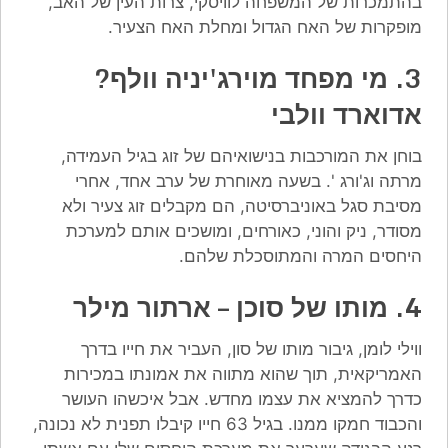
בהתמכרות של המשפחה לוויסקי, צרות העין של האב,
מופקרות של האח הגדול ומחלת האח הצעיר.
3. מי מפחד מוירג'יניה וולף?
אדוארד וולבי
בוחן את המורכבות בנישואיהם של זוג בגיל העמידה,
מרתה וג'ורג '. בשעה מאוחרת של ערב אחד, אחרי
מסיבת סגל באוניברסיטה, הם מקבלים זוג צעיר ולא
מסודר, ניק והוני, כאורחים, ומושכים אותם למערכת
היחסים המרה והמתוסכלת שלהם.
4. מותו של סוכן – ארתור מילר
ווילי לומן, גיבור מותו של סון, העביר את חייו בדרך
האמריקאית, תוך שהוא מתווה את אמונתו במכירות
כדרך להמציא את עצמו מחדש. אבל איכשהו העושר
והכבוד חמקו ממנו. בגיל 63 חייו קיבלו תפנית לא נכונה,