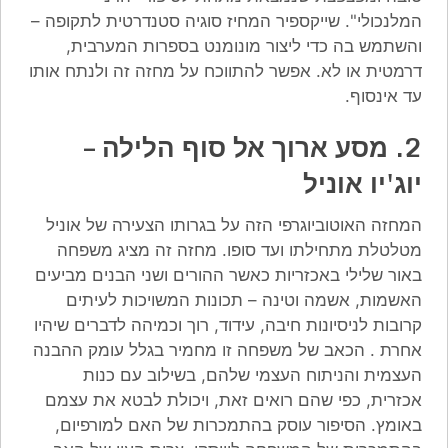
המלנכולי". שייקספיר המחיז סוגיה סטנדרטית לתקופה –
והשתמש בה כדי ליצור מונומנט בספרות המערבית,
דרמטית או לא. אפשר להתווכח על מחזה זה ולנתח אותו
עד אינסוף.
2. מסע ארוך אל סוף הלילה –
יוג'יו אוניל
המחזה האוטוביוגרפי הזה על בגרותו הצעירה של אוניל
מטלטלת מתחילתו ועד סופו. מחזה זה מציג משפחה
באור שלילי באכזריות כאשר ההורים ושני הבנים מביעים
האשמות, אשמה וטינה – תכונות המשויכות לעיתים
קרובות לניסיונות חיבה, עידוד, רוך וכמיהה לדברים שיהיו
אחרת . הכאב של משפחה זו מחמיר בגלל עומק ההבנה
העצמית והניתוח העצמי שלהם, בשילוב עם כנות
אכזרית, כפי שהם רואים זאת, ויכולת לבטא את עצמם
באומץ. הסיפור עוסק בהתמכרות של האם למורפיום,