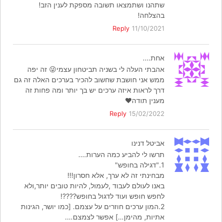
שתהנו ושתמצאו תשובה מספקת לענין הזב!
בהצלחה!
Reply
11/10/2021
אחת....
אהבתי העלה לי בשניה תביטחון עצמי😜 זה יפה
ממש אני חושבת שחשוב להכיר בערכים האלה זה גם
דרך לראות איזה ערכים יש בך יותר ומה פחות זה
מענין תודה❤
Reply
15/02/2022
אביטל דנינו
תרשו לי להביע כמה הערות….
1."דגילה בחופש"
מבחינתי זה לא ערך, אלא חסרון!!!
באנו לעולם לעבוד ,לעמול, להיות טובים יותר,ולא
לחפש חופש ועוד לדגול בחופש????!
2.המון ערכים חוזרים על עצמם. [כמו יושר, הגינות
אתיות, מהימן…] אפשר לצמצם….