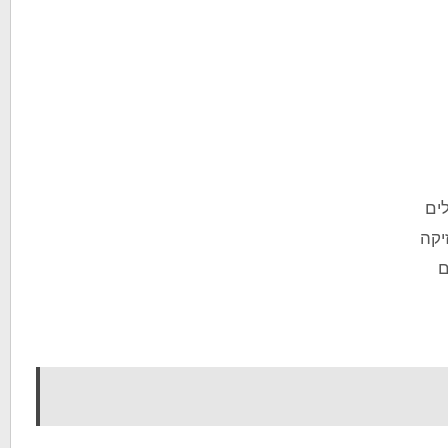
ים
יקה
ם