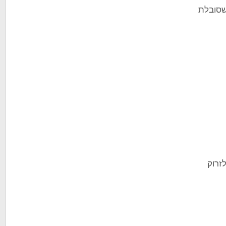
 שסובלת
זרוק