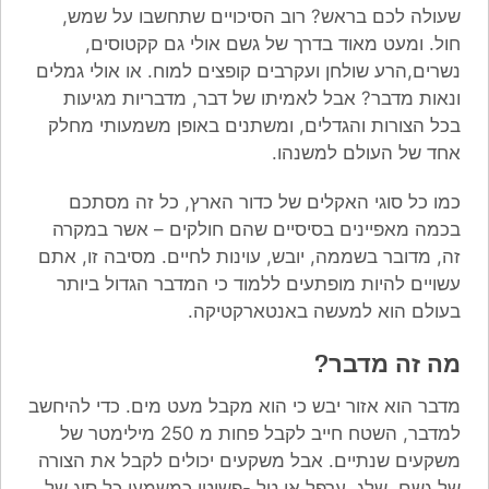
שעולה לכם בראש? רוב הסיכויים שתחשבו על שמש,
חול. ומעט מאוד בדרך של גשם אולי גם קקטוסים,
נשרים,הרע שולחן ועקרבים קופצים למוח. או אולי גמלים
ונאות מדבר? אבל לאמיתו של דבר, מדבריות מגיעות
בכל הצורות והגדלים, ומשתנים באופן משמעותי מחלק
אחד של העולם למשנהו.
כמו כל סוגי האקלים של כדור הארץ, כל זה מסתכם
בכמה מאפיינים בסיסיים שהם חולקים – אשר במקרה
זה, מדובר בשממה, יובש, עוינות לחיים. מסיבה זו, אתם
עשויים להיות מופתעים ללמוד כי המדבר הגדול ביותר
בעולם הוא למעשה באנטארקטיקה.
מה זה מדבר?
מדבר הוא אזור יבש כי הוא מקבל מעט מים. כדי להיחשב
למדבר, השטח חייב לקבל פחות מ 250 מילימטר של
משקעים שנתיים. אבל משקעים יכולים לקבל את הצורה
של גשם, שלג, ערפל או טל -פשוטו כמשמעו כל סוג של