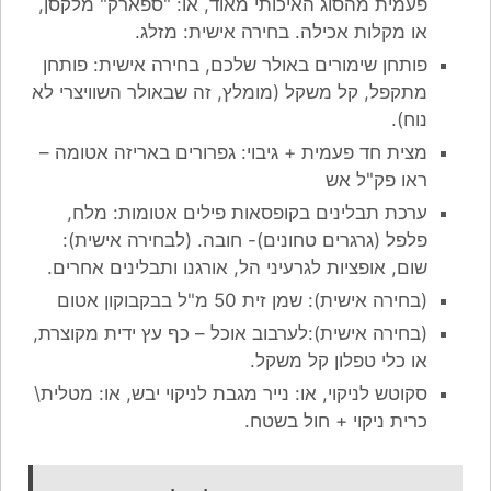
פעמית מהסוג האיכותי מאוד, או: "ספארק" מלקסן,
או מקלות אכילה. בחירה אישית: מזלג.
פותחן שימורים באולר שלכם, בחירה אישית: פותחן
מתקפל, קל משקל (מומלץ, זה שבאולר השוויצרי לא
נוח).
מצית חד פעמית + גיבוי: גפרורים באריזה אטומה –
ראו פק"ל אש
ערכת תבלינים בקופסאות פילים אטומות: מלח,
פלפל (גרגרים טחונים)- חובה. (לבחירה אישית):
שום, אופציות לגרעיני הל, אורגנו ותבלינים אחרים.
(בחירה אישית): שמן זית 50 מ"ל בבקבוקון אטום
(בחירה אישית):לערבוב אוכל – כף עץ ידית מקוצרת,
או כלי טפלון קל משקל.
סקוטש לניקוי, או: נייר מגבת לניקוי יבש, או: מטלית\
כרית ניקוי + חול בשטח.