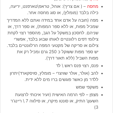
מחסה
– ( אם צריך): אוהל, טראפ\טארפנט, יריעה,
כילה בלבד (מומלץ), או סוג מחסה אחר.
מפה (חובה על אדם אחד במידה ואתם ללא המדריך
שמכיל מפות, או ללא ספר המפות), או ספר דרך, או
שניהם. לחסכון במשקל על הגב, מהספר רצוי לקחת
צילומי דפים רלוונטיים לאותו שבוע בלבד, אפשרי
צילום או סריקה של מקטעי המפה הרלוונטיים בלבד.
יש ספר מפות ששוקל כ 250 גרם ומכיל רק את
מפות השביל (ללא תאור דרך).
פנס, רצוי פנס ראש \ לד
להב (אולר, אולר שוויצרי – מומלץ, סויסקארד)יתרון
ללדר מן כאשר פוגשים ברז מים ללא ידית.
משקפי שמש
מצפן – לפי הרמה האישית (זעיר איכותי לרצועת
השעון\ התיק, או סונטו מיקרו, או סילווה 7 \ ריינג'ר
3)