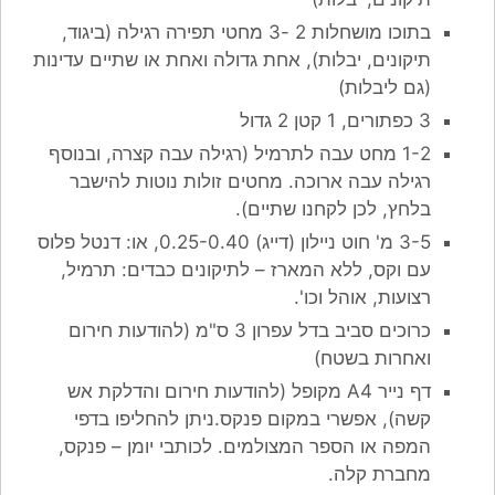
בתוכו מושחלות 2 -3 מחטי תפירה רגילה (ביגוד,
תיקונים, יבלות), אחת גדולה ואחת או שתיים עדינות
(גם ליבלות)
3 כפתורים, 1 קטן 2 גדול
1-2 מחט עבה לתרמיל (רגילה עבה קצרה, ובנוסף
רגילה עבה ארוכה. מחטים זולות נוטות להישבר
בלחץ, לכן לקחנו שתיים).
3-5 מ' חוט ניילון (דייג) 0.25-0.40, או: דנטל פלוס
עם וקס, ללא המארז – לתיקונים כבדים: תרמיל,
רצועות, אוהל וכו'.
כרוכים סביב בדל עפרון 3 ס"מ (להודעות חירום
ואחרות בשטח)
דף נייר A4 מקופל (להודעות חירום והדלקת אש
קשה), אפשרי במקום פנקס.ניתן להחליפו בדפי
המפה או הספר המצולמים. לכותבי יומן – פנקס,
מחברת קלה.