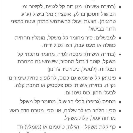
(בחירה אישית): מגן רוח קל לגזייה, לקיצור זמן
הבישול וחסכון בדלק. אופציה: מע' בישול (ע"ע
טרנגיה). הצעת ייעול: להשתמש במזרן שטח כמפני
הרוח בבישול
למבשלים: סיר מחומר קל משקל, מומלץ תחתית
כפולה או מעט עבה, רצוי נטול ידית.
(בחירה אישית): מכסה לסיר, מחומר מתכתי קל
משקל, קוטר 1 גדול מהסיר, שישמש גם כמחבת
וכצלחת. (למשל, כיסוי סיר ג'חנון)
פינג'אן קל שישמש גם ככוס, לחלופין: פחית שימורים
נקייה. בחירה אישית: כוס פלסטיק או מתכת קלה.
לבעלי ההון: כוס טיטניום.
מתפס (גריפר) לכלי הבישול, מחומר קל משקל.
סכין: הלהב באולר שלכם, או: סכין מטבח חדה ראש
מריחה עגול, קלת משקל.
כף קלת משקל – רגילה, טיטניום או (מומלץ) חד