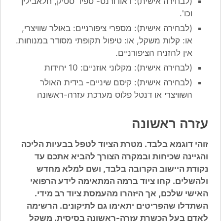
(לבחירה אישית): דאודורנט- ספיד סטיק, חלאבילין
וכו'.
(לבחירה אישית): מספרי ציפורניים: באולר שוויצרי,
או: קלות משקל, או: טיפול תקופתי מסודר במנוחות.
אין להזניח הציפורניים.
(לבחירה אישית): מקלוני אוזניים: 10 יחידות
(לבחירה אישית): קיסם שיניים- בידית האולר
השוויצרי או דנטל פלוס מערכת עזרה-ראשונה
עזרה ראשונה
זוהי דוגמא בלבד. מטרת הציוד לטפל בבעיות הליכה
והגיינה שכיחות ובמקרה הצורך להביא אתכם עד
נקודת היישוב הקרובה בלבד, ושם למלא מחדש
ולהשלים. קחו ציוד ברמה המתאימה לידע הרפואי
האישי שלכם, אך היזהרו מהעמסת ציוד רב מידי.
השתדלו שהפריטים יתאימו גם לתיקונים. הרשימה
לאדם בעל הכשרת עזרה-ראשונה בסיסית. משקל