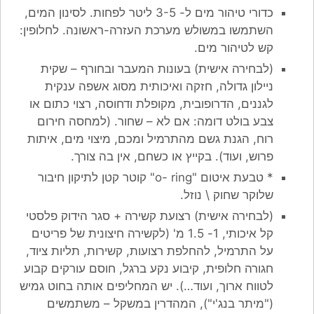
כדורי טיהור מים ל- 3-5 ליטר לפחות. לסינון המים,
השתמשו במשולש מערכת העזרה-ראשונה. לחלופין:
קש לטיהור מים.
(לבחירה אישית) בעונות המעבר ובחורף – שקית
ניילון גדולה, חזקה ואיכותית מסוג אשפה ענקית
לגננים, הדרופובית, מקופלת ודחוסה, רצוי כתום או
צבע בולט דומה: אם לא – שחור. (למחסה חירום
רוח, הגנת גשם מהתרמיל ומכם, מיצוי מים, איתות
פרוש, ועוד). בקייץ או כשחם, אין בה צורך.
* טבעת איטום "o- ring" קוטר קטן לתיקון חיבור
שלוקר שחוק \ נוזל.
(לבחירה אישית) רצועת קשירה + סגר הידוק פלסטי
קל איכותי, 1- 1.5 מ' (לקשירה חיצונית של פריטים
על התרמיל, להחלפת רצועות, קשירות, תליות ציוד,
חגורה חלופית, קיבוע נקע ברגל, חוסם עורקים קבוע
לטווח ארוך, ועוד…). יש המחליפים אותה בחוט גמיש
("מיתר בנג'י"), המהדרין במשקל – משתמשים