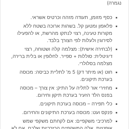
נגמרה)
כסף מזומן, תעודה מזהה וכרטיס אשראי.
פלאפון ומטען קל. בשהות ארוכה בשטח ללא
מקורות טעינה, רצוי לנתקו מהרשת, או להפעילו
לסירוגין ולעלות לפי הצורך בלבד.
(לבחירה אישית): מצלמה קלה ושטוחה, רצוי
דיגיטלית: סוללות + ספייר. לחלופין או בלית ברירה,
מצלמה בסלולרי.
חוט (או מיתר דק) 5 מ' לתליית כביסה: מכוסה
בערכת תיקונים.
מחזירי אור לתליה על התיק: אין צורך – מכוסה
בפנס הלד הזעיר בערכת תיקון וחירום.
כלי תפירה – מכוסה בערכת תיקונים.
פנקס ועט: מכוסה בערכת התיקונים והחירום.
למרכיבי משקפיים: אם לקחתם משקפי שמש
אופטיות, אלה המשקפיים הרזרביות שלכם. אם לא,