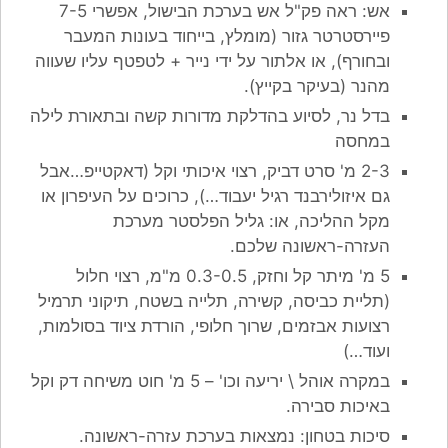
אש: ראה פק"ל אש בערכת הבישול, אפשרי 7-5
פיירסטרטר גזור (מומלץ, בייחוד בעונות המעבר
ובחורף), או אלתור על ידי נייר + לטפטף עליו שעווה
מהנר (בעיקר בקייץ).
בדל נר, לסיוע בהדלקת מדורות קשה ובתאורת לילה
במחסה
2-3 מ' סרט דביק, רצוי איכותי וקל (דאקטייפ…אבל
גם איזולירבנד רגיל יעבוד…), כרוכים על העיפרון או
מקל ההליכה, או: גליל הפלסטר מערכת
העזרה-ראשונה שלכם.
5 מ' מיתר קל וחזק, 0.3-0.5 מ"מ, רצוי חלול
(תליית כביסה, קשירה, תלייה בשטח, תיקוני תרמיל
רצועות אבזמים, שרוך חלופי, הורדת ציוד בסולמות,
ועוד…)
במקרה אוהל \ יריעה וכו' – 5 מ' חוט משיחה דק וקל
באיכות סבירה.
סיכות בטחון: נמצאות בערכת עזרה-ראשונה.