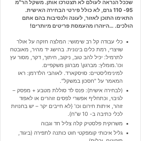
שככל הנראה לעולם לא תצטרכו אותן. משקל הר"מ
95- 110 גרם, לא כולל פירטי הבחירה האישית.
התאימו התוכן לאזור, לעונה ולנסיבות בהם אתם
הולכים. …היזהרו מהעמסת פריטים מיותרים!
כלי עבודה קל רב שימושי: המלצה חזקה על אולר
שויצרי, רמת כלים בינונית. בהישג יד מהיר, מאובטח
לתרמיל: יכיל להב טוב, ניקוב, חיתוך, דקר, מסור עץ
וכו'.מומלץ: מברגון\ מברגון משקפיים.
למינימליסטיים: סויסקארד. לאוהבי הלדרמן: ראו
המאמר על "חסכון במשקל".
(לבחירה אישית): פנס לד סוללת מטבע + מפסק –
לגיבוי, וכתחליף אפשרי לפסים זוהרים או לאפוד
זוהר, איתות חירום וכו' {לא חייבים יקר – יש בחנויות
לכלי כתיבה ב- 10 ש"ח}.
משרוקית פלסטיק קלה צליל חד וגבוה
גליל איכותי קומפקטי חוט כותנה לתפירה (ביגוד,
תיקונים, יבלות)