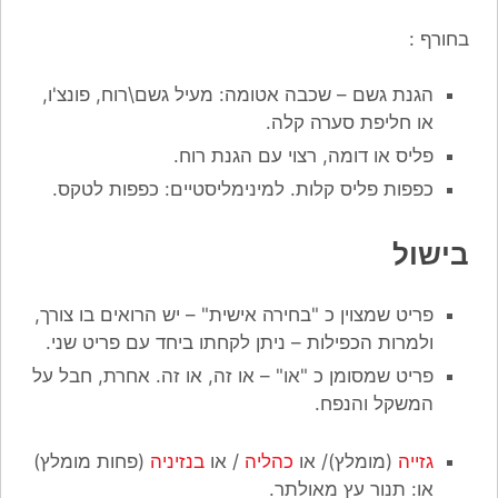
בחורף :
הגנת גשם – שכבה אטומה: מעיל גשם\רוח, פונצ'ו,
או חליפת סערה קלה.
פליס או דומה, רצוי עם הגנת רוח.
כפפות פליס קלות. למינימליסטיים: כפפות לטקס.
בישול
פריט שמצוין כ "בחירה אישית" – יש הרואים בו צורך,
ולמרות הכפילות – ניתן לקחתו ביחד עם פריט שני.
פריט שמסומן כ "או" – או זה, או זה. אחרת, חבל על
המשקל והנפח.
גזייה
(מומלץ)/ או
כהליה
/ או
בנזיניה
(פחות מומלץ)
או: תנור עץ מאולתר.