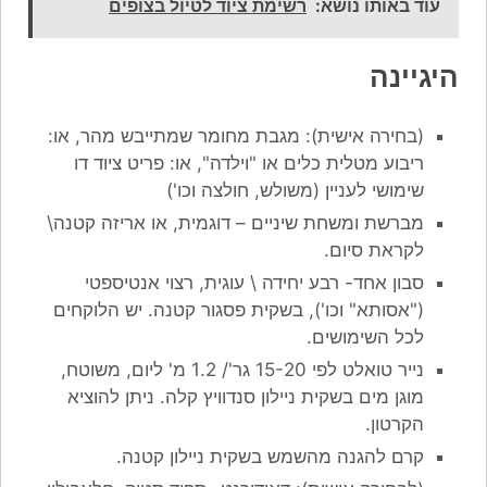
עוד באותו נושא:
רשימת ציוד לטיול בצופים
היגיינה
(בחירה אישית): מגבת מחומר שמתייבש מהר, או:
ריבוע מטלית כלים או "וילדה", או: פריט ציוד דו
שימושי לעניין (משולש, חולצה וכו')
מברשת ומשחת שיניים – דוגמית, או אריזה קטנה\
לקראת סיום.
סבון אחד- רבע יחידה \ עוגית, רצוי אנטיספטי
("אסותא" וכו'), בשקית פסגור קטנה. יש הלוקחים
לכל השימושים.
נייר טואלט לפי 15-20 גר'/ 1.2 מ' ליום, משוטח,
מוגן מים בשקית ניילון סנדוויץ קלה. ניתן להוציא
הקרטון.
קרם להגנה מהשמש בשקית ניילון קטנה.