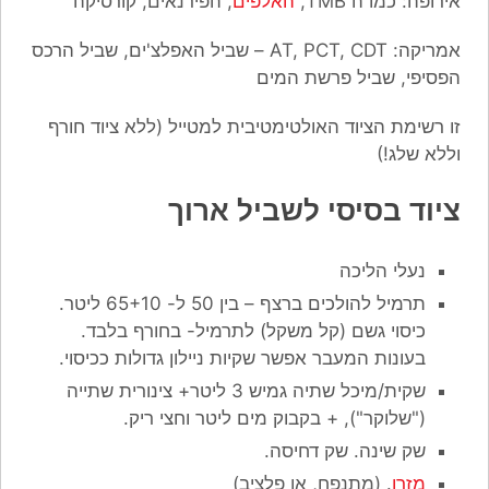
אירופה: כמו ה TMB,
האלפים
, הפירנאים, קורסיקה
אמריקה: AT, PCT, CDT – שביל האפלצ'ים, שביל הרכס
הפסיפי, שביל פרשת המים
זו רשימת הציוד האולטימטיבית למטייל (ללא ציוד חורף
וללא שלג!)
ציוד בסיסי לשביל ארוך
נעלי הליכה
תרמיל להולכים ברצף – בין 50 ל- 65+10 ליטר.
כיסוי גשם (קל משקל) לתרמיל- בחורף בלבד.
בעונות המעבר אפשר שקיות ניילון גדולות ככיסוי.
שקית/מיכל שתיה גמיש 3 ליטר+ צינורית שתייה
("שלוקר"), + בקבוק מים ליטר וחצי ריק.
שק שינה. שק דחיסה.
מזרן
. (מתנפח, או פלציב)