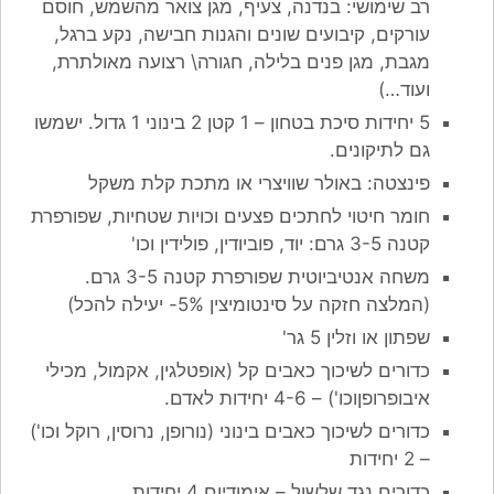
רב שימושי: בנדנה, צעיף, מגן צואר מהשמש, חוסם
עורקים, קיבועים שונים והגנות חבישה, נקע ברגל,
מגבת, מגן פנים בלילה, חגורה\ רצועה מאולתרת,
ועוד…)
5 יחידות סיכת בטחון – 1 קטן 2 בינוני 1 גדול. ישמשו
גם לתיקונים.
פינצטה: באולר שוויצרי או מתכת קלת משקל
חומר חיטוי לחתכים פצעים וכויות שטחיות, שפורפרת
קטנה 3-5 גרם: יוד, פוביודין, פולידין וכו'
משחה אנטיביוטית שפורפרת קטנה 3-5 גרם.
(המלצה חזקה על סינטומיצין 5%- יעילה להכל)
שפתון או וזלין 5 גר'
כדורים לשיכוך כאבים קל (אופטלגין, אקמול, מכילי
איבופרופןוכו') – 4-6 יחידות לאדם.
כדורים לשיכוך כאבים בינוני (נורופן, נרוסין, רוקל וכו')
– 2 יחידות
כדורים נגד שלשול – אימודיום 4 יחידות