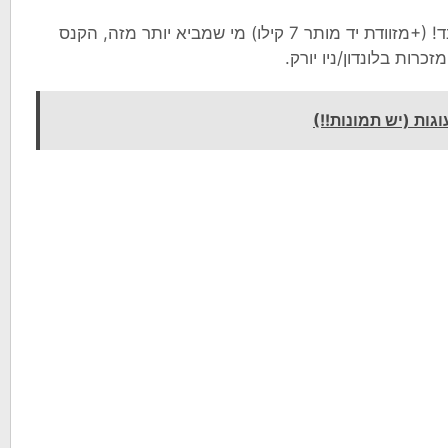
חובה לזכור: מותר להביא במזוודה 20 קילו בלבד! (+מזוודת יד מותר 7 קילו) מי שמביא יותר מזה, הקנס
ות בלונדון/ניו יורק.
גות (יש תמונות!!)