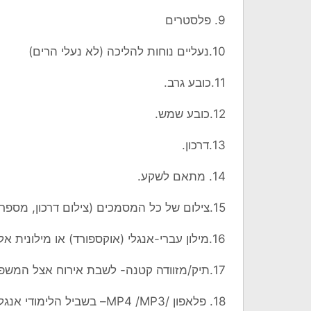
9. פלסטרים
10.נעליים נוחות להליכה (לא נעלי הרים)
11.כובע גרב.
12.כובע שמש.
13.דרכון.
14. מתאם לשקע.
15.צילום של כל המסמכים (צילום דרכון, מספרי טלפון למקרי חירום, ביטוח)
16.מילון עברי-אנגלי (אוקספורד) או מילונית אלקטרונית.
17.תיק/מזוודה קטנה- לשבת אירוח אצל המשפחות.
18. פלאפון /MP4 /MP3– בשביל הלימודי אנגלית + אוזניות + מטען.