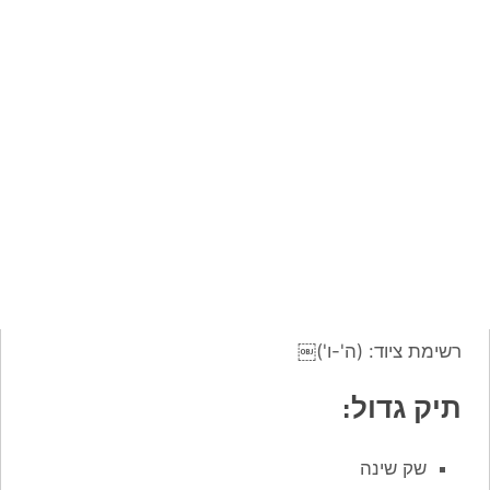
רשימת ציוד: (ה'-ו')￼
תיק גדול:
שק שינה