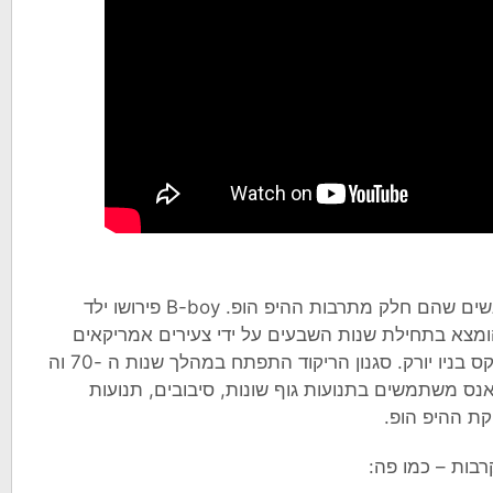
ברייקדאנס הוא סוג של ריקוד שנעשה על ידי אנשים שהם חלק מתרבות ההיפ הופ. B-boy פירושו ילד
breakb). ברייקדאנס הומצא בתחילת שנות השבעים על ידי צעירים אמריקאים
אפרו-אמריקאים ולטינו-אמריקאים בדרום ברונקס בניו יורק. סגנון הריקוד התפתח במהלך שנות ה -70 וה
דאנס משתמשים בתנועות גוף שונות, סיבובים, תנועות
ת ​​ההיפ הופ.
בות – כמו פה: